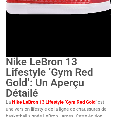
Nike LeBron 13
Lifestyle ‘Gym Red
Gold’: Un Aperçu
Détailé
La
Nike LeBron 13 Lifestyle ‘Gym Red Gold’
est
une version lifestyle de la ligne de chaussures de
basketball signée LeBron James. Cette édition